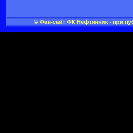
© Фан-сайт ФК Нефтянник - при п