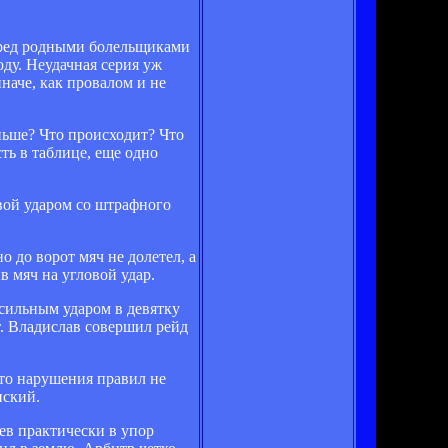
перед родными болельщиками
оду. Неудачная серия уж
наче, как провалом и не
ньше? Что происходит? Что
ть в таблице, еще одно
вой ударом со штрафного
 до ворот мяч не долетел, а
в мяч на угловой удар.
 сильным ударом в девятку
т. Владислав совершил рейд
что нарушения правил не
нский.
ев практически в упор