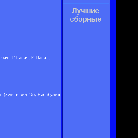
Лучшие
сборные
ьев, Г.Пасич, Е.Пасич,
н (Зеленевич 46), Насибулин