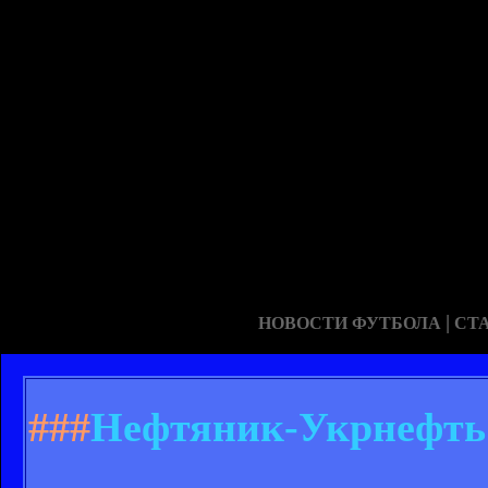
|
НОВОСТИ ФУТБОЛА
СТ
###
Нефтяник-Укрнефть 