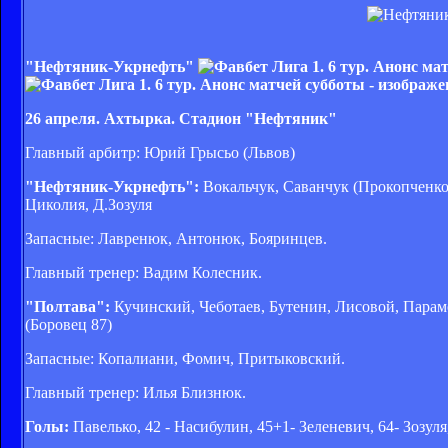
"Нефтяник-Укрнефть"
26 апреля. Ахтырка. Стадион "Нефтяник"
Главный арбитр: Юрий Грысьо (Львов)
"Нефтяник-Укрнефть":
Вокальчук, Саванчук (Прокопченко 
Циколия, Д.Зозуля
Запасные: Лавренюк, Антонюк, Бояринцев.
Главный тренер: Вадим Колесник.
"Полтава":
Кучинский, Чеботаев, Бутенин, Лисовой, Парамо
(Боровец 87)
Запасные: Копалиани, Фомич, Притыковский.
Главный тренер: Илья Близнюк.
Голы:
Павелько, 42 - Насибулин, 45+1- Зеленевич, 64- Зозуля