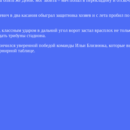
ы опять же Денис мог забить – мяч попал в перекладину и отско
вич в два касания обыграл защитника хозяев и с лета пробил по
классным ударом в дальний угол ворот застал врасплох не тольк
дать трибуны стадиона.
нчился уверенной победой команды Ильи Близнюка, которые вы
урнирной таблице.