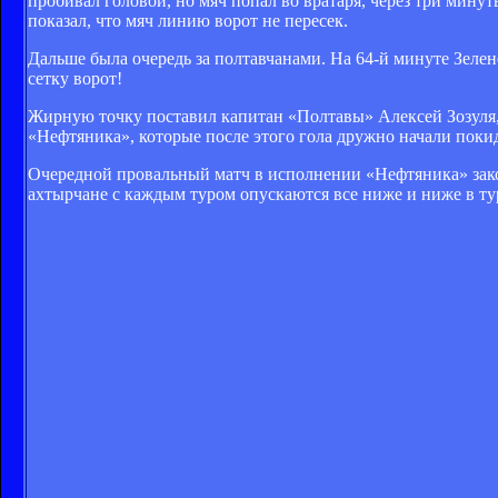
пробивал головой, но мяч попал во вратаря, через три минут
показал, что мяч линию ворот не пересек.
Дальше была очередь за полтавчанами. На 64-й минуте Зелене
сетку ворот!
Жирную точку поставил капитан «Полтавы» Алексей Зозуля, 
«Нефтяника», которые после этого гола дружно начали поки
Очередной провальный матч в исполнении «Нефтяника» зако
ахтырчане с каждым туром опускаются все ниже и ниже в т