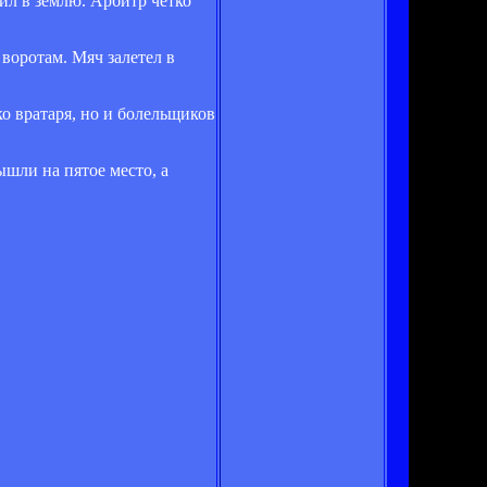
чил в землю. Арбитр четко
 воротам. Мяч залетел в
о вратаря, но и болельщиков
шли на пятое место, а