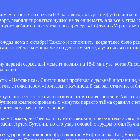
ма» в гостях со счетом 0:3, казалось, ахтырские футболисты 
воря, реабилитироваться нужно не за один матч, а за все в этом г
торого дебют на посту главного тренера «Нефтяник-Укрнефть» и
еждал дома в октябре! Тяжело и вспомнить, когда такое было ра
и, то сейчас команда уже на девятом месте, а учитывая плотнос
у первый серьезный момент возник на 18-й минуте, когда Лисо
ы ворот.
сты «Нефтяника». Свитличный пробивал с дальней дистанции, но
на глаз с голкипером «Полтавы»: Кучинский сыграл отлично, отби
нуте после углового мяч отскочил от вратаря гостей, и Алексей
ибулин на компенсированных минутах первого тайма сравнял сче
протолкнул мяч в сетку ворот.
ы» Ермака, но Грысьо игру не остановил, показав тем самым, 
 забил Артем Бутенин, но его удар головой с трудом отбил Кучи
вых ударов в исполнении футболистов «Нефтяника». Так, Василь