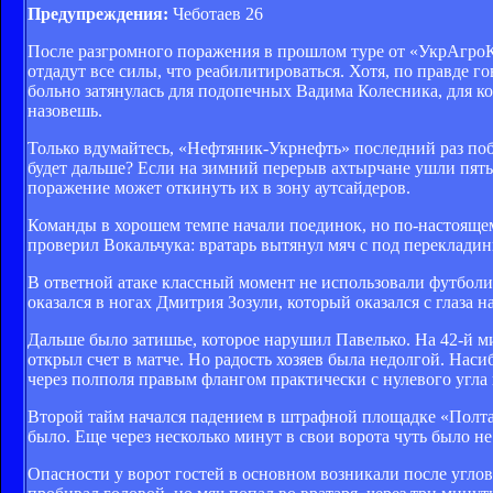
Предупреждения:
Чеботаев 26
После разгромного поражения в прошлом туре от «УкрАгроКо
отдадут все силы, что реабилитироваться. Хотя, по правде го
больно затянулась для подопечных Вадима Колесника, для ко
назовешь.
Только вдумайтесь, «Нефтяник-Укрнефть» последний раз поб
будет дальше? Если на зимний перерыв ахтырчане ушли пятым
поражение может откинуть их в зону аутсайдеров.
Команды в хорошем темпе начали поединок, но по-настоящем
проверил Вокальчука: вратарь вытянул мяч с под перекладин
В ответной атаке классный момент не использовали футболи
оказался в ногах Дмитрия Зозули, который оказался с глаза 
Дальше было затишье, которое нарушил Павелько. На 42-й ми
открыл счет в матче. Но радость хозяев была недолгой. Нас
через полполя правым флангом практически с нулевого угла 
Второй тайм начался падением в штрафной площадке «Полтав
было. Еще через несколько минут в свои ворота чуть было не
Опасности у ворот гостей в основном возникали после угло